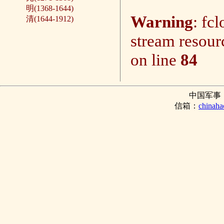
明(1368-1644)
Warning
: fc
清(1644-1912)
stream resour
on line
84
中国军事
信箱：
chinah