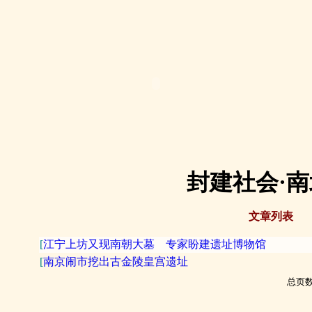
封建社会·
文章列表
[
江宁上坊又现南朝大墓 专家盼建遗址博物馆
[
南京闹市挖出古金陵皇宫遗址
总页