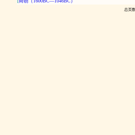
[
商朝（1600BC—1046BC）
总页