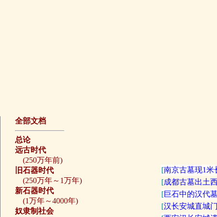
全部文档
总论
远古时代
(250万年前)
[
南京古墓现1米
旧石器时代
(250万年～1万年)
[
成都古墓出土西
新石器时代
[
巨石中的汉代墓
(1万年～4000年)
[
汉长安城直城门
奴隶制社会