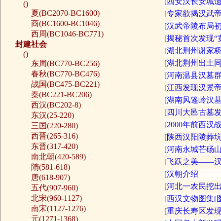
[
西安汉长安城遗
()
夏(BC2070-BC1600)
[
专家欲揭汉武
商(BC1600-BC1046)
[
汉武帝陵布局
西周(BC1046-BC771)
[
揭秘首次发现“
封建社会
[
湖北荆州谢家桥
()
[
湖北荆州出土
东周(BC770-BC256)
春秋(BC770-BC476)
[
河南温县汉墓群
战国(BC475-BC221)
[
江西发现汉景帝
秦(BC221-BC206)
[
湖南风篷岭汉
西汉(BC202-8)
[
四川大邑古墓发
东汉(25-220)
[
2000年前西
三国(220-280)
西晋(265-316)
[
陕西汉阳陵葬坑
东晋(317-420)
[
河南永城芒砀
南北朝(420-589)
[
飞跃之美——汉
隋(581-618)
[
汉朝介绍
唐(618-907)
[
河北一农民挖
五代(907-960)
北宋(960-1127)
[
西汉文物图集[图
南宋(1127-1276)
[
重庆长寿区发
元(1271-1368)