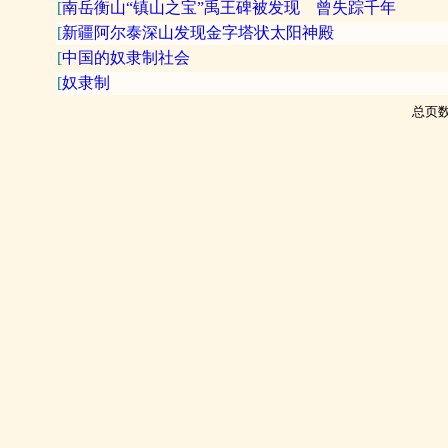
[
南岳衡山“镇山之宝”禹王碑被发现 曾失踪千年
[
新疆阿尔泰深山发现金字塔状太阳神殿
[
中国的奴隶制社会
[
奴隶制
总页