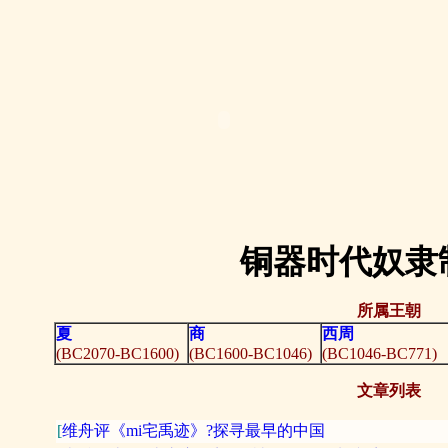
铜器时代奴隶
所属王朝
夏
商
西周
(BC2070-BC1600)
(BC1600-BC1046)
(BC1046-BC771)
文章列表
[
维舟评《mi宅禹迹》?探寻最早的中国